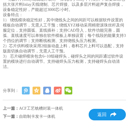
括大张片料Inlay天线绕制、芯片焊接、以及多层片料超声复合焊接，
设备稳定性好，产能超过3000芯/小时。
设备特点：
1） 绕线模块稳定性好，其中绕线头之间的间距可以根据软件设置的
模板自动调节，无需人工干预；绕线XYZ移动采用精密滚珠丝杆及伺
服定位，支持圆弧、直线插补；支持CAD导入，软件功能完善，圆
弧、直线速度可以单独在软件模板上单独设置；每个线段的能量支持3
个挡位的调节；支持断线检测、支持绕线头压力检测。
2）芯片供料模块采用2组振动盘上料，卷料芯片上料可以选配，支持
版面切换自动调节，无需人工干预。
3） 芯片碰焊模块包含6~10组碰焊头，碰焊头之间的间距通过软件设
置的模块进行自动调节。支持碰焊头压力检测，支持碰焊头自动清
洁。
分享到：
上一篇：
ACF工艺铣槽封装一体机
返回
下一篇：
自助制卡发卡一体机